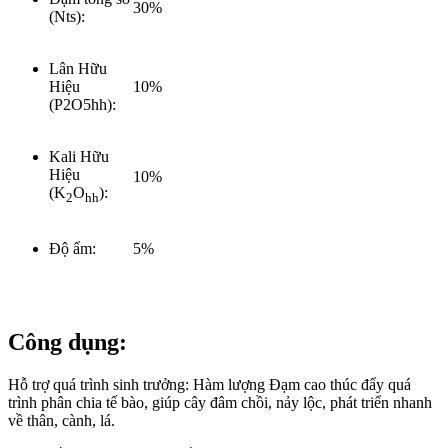
30%
(Nts):
Lân Hữu
Hiệu
10%
(P2O5hh):
Kali Hữu
Hiệu
10%
(K
O
):
2
hh
Độ ẩm:
5%
Công dụng:
Hỗ trợ quá trình sinh trưởng: Hàm lượng Đạm cao thúc đẩy quá
trình phân chia tế bào, giúp cây đâm chồi, nảy lộc, phát triển nhanh
về thân, cành, lá.