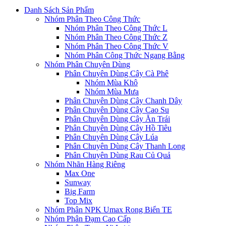
Danh Sách Sản Phẩm
Nhóm Phân Theo Công Thức
Nhóm Phân Theo Công Thức L
Nhóm Phân Theo Công Thức Z
Nhóm Phân Theo Công Thức V
Nhóm Phân Công Thức Ngang Bằng
Nhóm Phân Chuyên Dùng
Phân Chuyên Dùng Cây Cà Phê
Nhóm Mùa Khô
Nhóm Mùa Mưa
Phân Chuyên Dùng Cây Chanh Dây
Phân Chuyên Dùng Cây Cao Su
Phân Chuyên Dùng Cây Ăn Trái
Phân Chuyên Dùng Cây Hồ Tiêu
Phân Chuyên Dùng Cây Lúa
Phân Chuyên Dùng Cây Thanh Long
Phân Chuyên Dùng Rau Củ Quả
Nhóm Nhãn Hàng Riêng
Max One
Sunway
Big Farm
Top Mix
Nhóm Phân NPK Umax Rong Biển TE
Nhóm Phân Đạm Cao Cấp