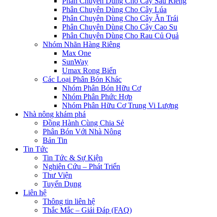
Phân Chuyên Dùng Cho Cây Sầu Riêng
Phân Chuyên Dùng Cho Cây Lúa
Phân Chuyên Dùng Cho Cây Ăn Trái
Phân Chuyên Dùng Cho Cây Cao Su
Phân Chuyên Dùng Cho Rau Củ Quả
Nhóm Nhãn Hàng Riêng
Max One
SunWay
Umax Rong Biển
Các Loại Phân Bón Khác
Nhóm Phân Bón Hữu Cơ
Nhóm Phân Phức Hợp
Nhóm Phân Hữu Cơ Trung Vi Lượng
Nhà nông khám phá
Đồng Hành Cùng Chia Sẻ
Phân Bón Với Nhà Nông
Bản Tin
Tin Tức
Tin Tức & Sự Kiện
Nghiên Cứu – Phát Triển
Thư Viện
Tuyển Dụng
Liên hệ
Thông tin liên hệ
Thắc Mắc – Giải Đáp (FAQ)