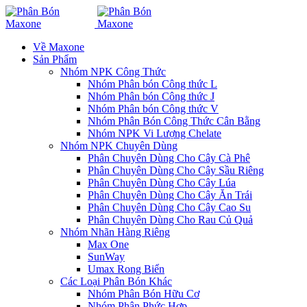
Về Maxone
Sản Phẩm
Nhóm NPK Công Thức
Nhóm Phân bón Công thức L
Nhóm Phân bón Công thức J
Nhóm Phân bón Công thức V
Nhóm Phân Bón Công Thức Cân Bằng
Nhóm NPK Vi Lượng Chelate
Nhóm NPK Chuyên Dùng
Phân Chuyên Dùng Cho Cây Cà Phê
Phân Chuyên Dùng Cho Cây Sầu Riêng
Phân Chuyên Dùng Cho Cây Lúa
Phân Chuyên Dùng Cho Cây Ăn Trái
Phân Chuyên Dùng Cho Cây Cao Su
Phân Chuyên Dùng Cho Rau Củ Quả
Nhóm Nhãn Hàng Riêng
Max One
SunWay
Umax Rong Biển
Các Loại Phân Bón Khác
Nhóm Phân Bón Hữu Cơ
Nhóm Phân Phức Hợp