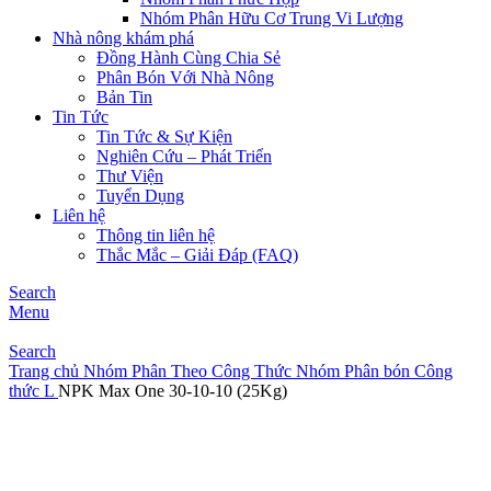
Nhóm Phân Hữu Cơ Trung Vi Lượng
Nhà nông khám phá
Đồng Hành Cùng Chia Sẻ
Phân Bón Với Nhà Nông
Bản Tin
Tin Tức
Tin Tức & Sự Kiện
Nghiên Cứu – Phát Triển
Thư Viện
Tuyển Dụng
Liên hệ
Thông tin liên hệ
Thắc Mắc – Giải Đáp (FAQ)
Search
Menu
Search
Trang chủ
Nhóm Phân Theo Công Thức
Nhóm Phân bón Công
thức L
NPK Max One 30-10-10 (25Kg)