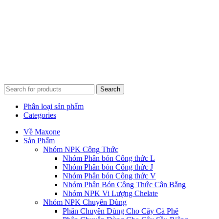
Search
Phân loại sản phẩm
Categories
Về Maxone
Sản Phẩm
Nhóm NPK Công Thức
Nhóm Phân bón Công thức L
Nhóm Phân bón Công thức J
Nhóm Phân bón Công thức V
Nhóm Phân Bón Công Thức Cân Bằng
Nhóm NPK Vi Lượng Chelate
Nhóm NPK Chuyên Dùng
Phân Chuyên Dùng Cho Cây Cà Phê