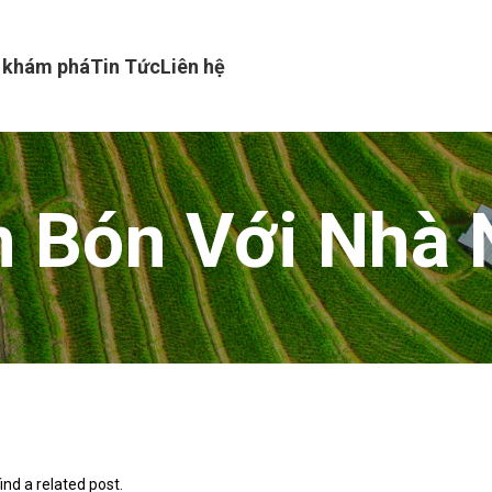
 khám phá
Tin Tức
Liên hệ
 Bón Với Nhà
ind a related post.